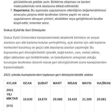
görülebilecek şekilde asılır. Biriktirme ekipmanı ve tanıtım
materyallerinde renk skalasına dikkat edilmelidir.
Raporlama:
Bu aşamada uygulamanın etkinliğinin değerlendirilmesi
amacıyla çalışma ekibi tarafından izleme yapılır ve varsa
uygulamanın aksayan yönleri, eksiklikler veya geliştirilecek taraflar
tespit edilir, önlemler alınır.
Dokuz Eylül’de Geri Dönüşüm
Dokuz Eylül Üniversitesi kampüslerindeki akademik birimlere ve sosyal
alanlara ayrı atık toplama kutuları yerleştirilmiş, açık alanlar için atık toplama
merkezleri kurulmuş ve geçici atık depolama alanları yapılmıştır. Bu
kapsamda geri dönüştürülebilir (plastik, kağıt-karton, cam, metal) atıklar,
diğer atıklardan ayrı biriktirilmekte, ve belediyelerin anlaşmalı olduğu
kuruluşlar tarafından düzenli olarak geri dönüştürülmek üzere kampüslerden
toplanmaktadır.
2021 yılında kampüslerden toplanan geri dönüştürülebilir atıklar
AYLAR
OCAK
ŞUBAT
MART
NİSAN
MAYIS
HAZİRAN
2021
YILI
MİKTAR
10.630
18.670
20.080
19.410
21.300
20.081
(KG)