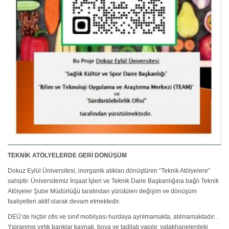
TEKNİK ATÖLYELERDE GERİ DÖNÜŞÜM
Dokuz Eylül Üniversitesi, inorganik atıkları dönüştüren “Teknik Atölyelere”
sahiptir. Üniversitemiz İnşaat İşleri ve Teknik Daire Başkanlığına bağlı Teknik
Atölyeler Şube Müdürlüğü tarafından yürütülen değişim ve dönüşüm
faaliyetleri aktif olarak devam etmektedir.
DEÜ’de hiçbir ofis ve sınıf mobilyası hurdaya ayrılmamakta, atılmamaktadır. .
Yıpranmış yırtık banklar kaynak, boya ve tadilatı yapılır, yatakhanelerdeki