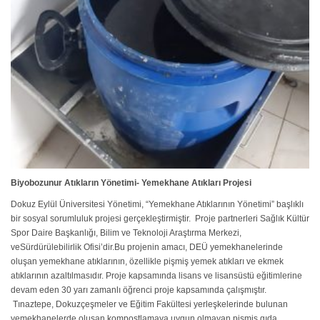
Biyobozunur Atıkların Yönetimi- Yemekhane Atıkları Projesi
Dokuz Eylül Üniversitesi Yönetimi, “Yemekhane Atıklarının Yönetimi” başlıklı
bir sosyal sorumluluk projesi gerçekleştirmiştir. Proje partnerleri Sağlık Kültür
Spor Daire Başkanlığı, Bilim ve Teknoloji Araştırma Merkezi,
veSürdürülebilirlik Ofisi’dir.Bu projenin amacı, DEÜ yemekhanelerinde
oluşan yemekhane atıklarının, özellikle pişmiş yemek atıkları ve ekmek
atıklarının azaltılmasıdır. Proje kapsamında lisans ve lisansüstü eğitimlerine
devam eden 30 yarı zamanlı öğrenci proje kapsamında çalışmıştır.
Tınaztepe, Dokuzçeşmeler ve Eğitim Fakültesi yerleşkelerinde bulunan
yemekhanelerde oluşan kompostlamaya uygun olmayan pişmiş gıda