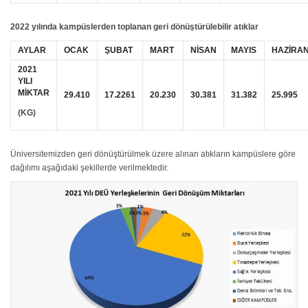
2022 yılında kampüslerden toplanan geri dönüştürülebilir atıklar
AYLAR
OCAK
ŞUBAT
MART
NİSAN
MAYIS
HAZİRA
2021
YILI
MİKTAR
29.410
17.2261
20.230
30.381
31.382
25.995
(KG)
Üniversitemizden geri dönüştürülmek üzere alınan atıkların kampüslere göre
dağılımı aşağıdaki şekillerde verilmektedir.