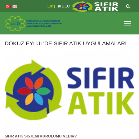
İçeriğe
Navigasyona
Giriş
DEU
atla
atla
Menüy
Geç
DOKUZ EYLÜL’DE SIFIR ATIK UYGULAMALARI
SIFIR ATIK SİSTEMİ KURULUMU NEDİR?