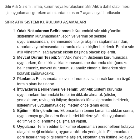
Sıfır Atık Sistemi, firma, kurum veya kuruluşların Sıfır Atık’a dahil olabilmesi
için uygulaması gereken adımlardan oluşan 7 aşamalı yol haritasıdır.
SIFIR ATIK SİSTEMİ KURULUMU AŞAMALARI
Odak Noktalarının Belirlenmesi:
Kurumdaki sıfır atık yönetim
sisteminin kurulmasından, etkin ve verimli bir şekilde
uygulanmasından, izlenmesinden, bilgi akışının sağlanmasından,
raporlama yapılmasından sorumlu olacak kişiler belirlenir. Bunlar sıfır
atık yönetimini sağlayacak ekibin başında olacak kişilerdir.
Mevcut Durum Tespiti:
Sıfır Atık Yönetim Sistemini kurumunuzda
uygularken, öncelikle atıklar konusunda ne durumda olduğunuzu
belirlemeniz, mevcut durumunuzu analiz etmeniz, ilerlerken size
kolaylık sağlayacaktır.
Planlama:
Bu aşamada, mevcut durum esas alınarak kuruma özgü
termin planı hazırlanır.
İhtiyaçların Belirlenmesi ve Temin:
Sıfır Atık Sistemi kurumda
uygulanırken, kurumdaki her birim dikkate alınarak (ofisler,
yemekhane, revir gibi) ihtiyaç duyulacak tüm ekipmanlar belirlenir,
listelenir ve uygulamaya geçilmeden önce temin edilir.
Eğitim – Bilinçlendirme:
Ekipmanların temini tamamlandıktan sonra,
uygulamaya geçilmeden önce hedef kitlelere yönelik uygulamalı
eğitim ve bilgilendirme çalışmaları yapılır.
Uygulama:
Temin edilen biriktirme ekipmanları personellerin kolayca
ulaşabileceği noktalara, uygun aralıklarla yerleştirilir. Ekipmanlara
göre tasarlanmış bilgilendirme afişleri, ekipmanların üstüne, kolayca