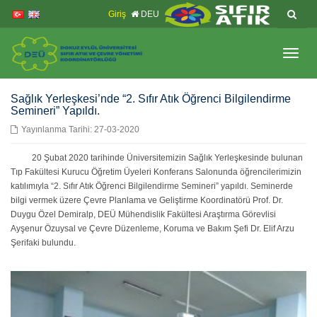
İçeriğe
Navigasyona
Giriş
DEU
atla
atla
Menüy
Geç
Sağlık Yerleşkesi’nde “2. Sıfır Atık Öğrenci Bilgilendirme
Semineri” Yapıldı.
Yayınlanma Tarihi: 27-03-2020
20 Şubat 2020 tarihinde Üniversitemizin Sağlık Yerleşkesinde bulunan
Tıp Fakültesi Kurucu Öğretim Üyeleri Konferans Salonunda öğrencilerimizin
katılımıyla “2. Sıfır Atık Öğrenci Bilgilendirme Semineri” yapıldı. Seminerde
bilgi vermek üzere Çevre Planlama ve Geliştirme Koordinatörü Prof. Dr.
Duygu Özel Demiralp, DEÜ Mühendislik Fakültesi Araştırma Görevlisi
Ayşenur Özuysal ve Çevre Düzenleme, Koruma ve Bakım Şefi Dr. Elif Arzu
Şerifaki bulundu.