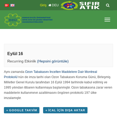
İçeriğe
Navigasyona
Giriş
DEU
atla
atla
Menüy
Geç
Eylül 16
Recurring Etkinlik
(Hepsini görüntüle)
Aynı zamanda
Ozon Tabakasını İncelten Maddelere Dair Montreal
Protokolü
‘nün de imza tarihi olan Ozon Tabakasını Koruma Günü, Birleşmiş
Milletler Genel Kurulu tarafından 16 Eylül 1994 tarihinde kabul edilmiş ve
1995 yılından itibaren kutlanmaya başlanmıştır. Ozon tabakasına zarar veren
maddelerin kullanımının azaltılmasını öngören protokolü 197 ülke
imzalamıştır.
+ GOOGLE TAKVIM
+ ICAL IÇIN DIŞA AKTAR