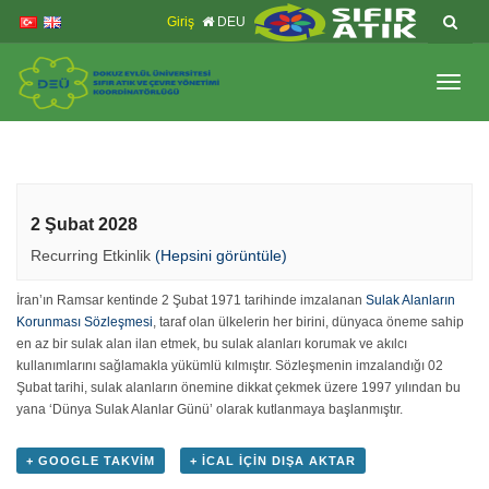
İçeriğe
Navigasyona
Giriş
DEU
atla
atla
Menüy
Geç
2 Şubat 2028
Recurring Etkinlik
(Hepsini görüntüle)
İran’ın Ramsar kentinde 2 Şubat 1971 tarihinde imzalanan
Sulak Alanların
Korunması Sözleşmesi
, taraf olan ülkelerin her birini, dünyaca öneme sahip
en az bir sulak alan ilan etmek, bu sulak alanları korumak ve akılcı
kullanımlarını sağlamakla yükümlü kılmıştır. Sözleşmenin imzalandığı 02
Şubat tarihi, sulak alanların önemine dikkat çekmek üzere 1997 yılından bu
yana ‘Dünya Sulak Alanlar Günü’ olarak kutlanmaya başlanmıştır.
+ GOOGLE TAKVIM
+ ICAL IÇIN DIŞA AKTAR